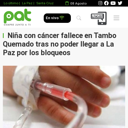
Lo último
|
La Paz |
Santa Cruz
08 Agosto
Mobile 
En vivo
Niña con cáncer fallece en Tambo
Quemado tras no poder llegar a La
Paz por los bloqueos