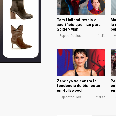
Tom Holland reveló el
Ma
sacrificio que hizo para
la 
Spider-Man
po
Espectáculos
1 día
M
Zendaya va contra la
Pe
tendencia de bienestar
en
en Hollywood
en
Espectáculos
2 días
E