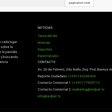
pagination.next
NOTICIAS
Tema del día
n cada lugar
Noticias
 sobre la
Deportes
 la pantalla
Espectáculos
 y buscando
CONTACTO
iencia
Av. 26 de Febrero, 2do Anillo, Esq. Prol, Buenos Ai
Reporte Ciudadano:
(+591) 62246333
Contacto Comercial 1:
(+591) 77059713
Contacto Comercial 2:
marketing@redpat.tv
info@redpat.tv