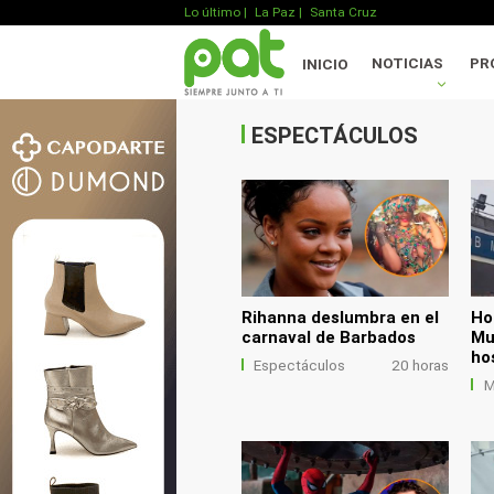
Lo último
|
La Paz |
Santa Cruz
.
NOTICIAS
PR
INICIO
.
.
ESPECTÁCULOS
Rihanna deslumbra en el
Ho
carnaval de Barbados
Mu
ho
Espectáculos
20 horas
M