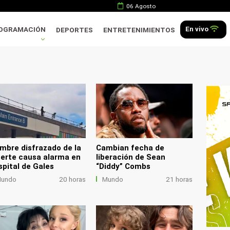
06 Agosto
En vivo
OGRAMACIÓN
DEPORTES
ENTRETENIMIENTOS
.
mbre disfrazado de la
Cambian fecha de
erte causa alarma en
liberación de Sean
spital de Gales
“Diddy” Combs
undo
20 horas
Mundo
21 horas