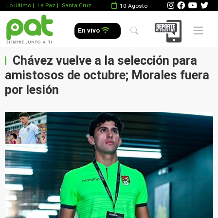
Lo último
|
La Paz |
Santa Cruz
10 Agosto
Mobile 
En vivo
Chávez vuelve a la selección para
amistosos de octubre; Morales fuera
por lesión