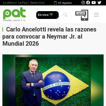
Lo último
|
La Paz |
Santa Cruz
07 Agosto
Mobile 
En vivo
Carlo Ancelotti revela las razones
para convocar a Neymar Jr. al
Mundial 2026