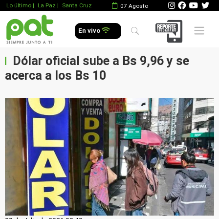
Lo último
|
La Paz |
Santa Cruz
07 Agosto
Mobile 
En vivo
Dólar oficial sube a Bs 9,96 y se
acerca a los Bs 10