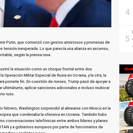
dimir Putin, que comenzó con gestos amistosos y promesas de
e tensión inesperada. Lo que parecía una alianza en ascenso,
itable, según la prensa rusa.
stró la situación como un choque frontal entre dos
a Operación Militar Especial de Rusia en Ucrania, y la otra, la
ara ponerle fin. En cuestión de meses, Trump pasó de apoyar a
r ultimátums, aplicar sanciones adicionales e incluso reubicar
rio ruso.
. En febrero, Washington sorprendió al alinearse con Moscú en la
uropea que condenaba la ofensiva en Ucrania. También hubo
omo conversaciones telefónicas entre ambos líderes y planes
la OTAN y a gobiernos europeos por parte de funcionarios de