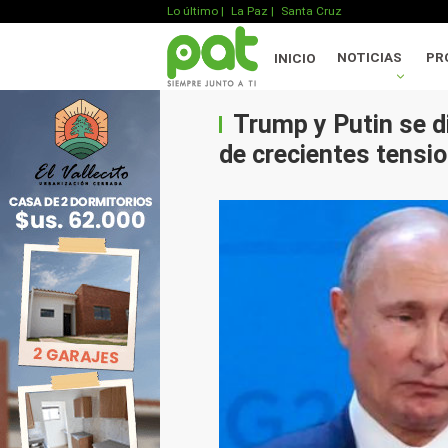
Lo último
|
La Paz |
Santa Cruz
NOTICIAS
PR
INICIO
Trump y Putin se d
de crecientes tensi