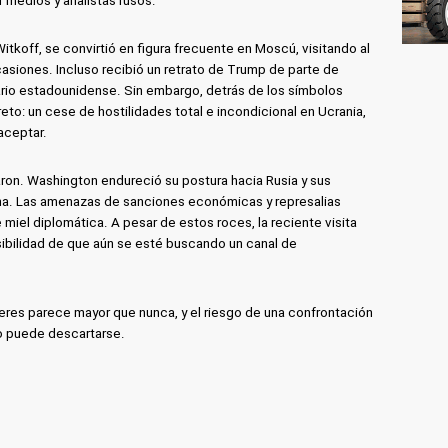
 medios y analistas rusos.
tkoff, se convirtió en figura frecuente en Moscú, visitando al
asiones. Incluso recibió un retrato de Trump de parte de
rio estadounidense. Sin embargo, detrás de los símbolos
to: un cese de hostilidades total e incondicional en Ucrania,
aceptar.
ron. Washington endureció su postura hacia Rusia y sus
ina. Las amenazas de sanciones económicas y represalias
de miel diplomática. A pesar de estos roces, la reciente visita
sibilidad de que aún se esté buscando un canal de
deres parece mayor que nunca, y el riesgo de una confrontación
no puede descartarse.