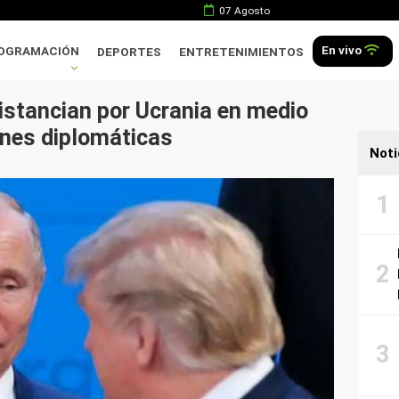
07 Agosto
En vivo
OGRAMACIÓN
DEPORTES
ENTRETENIMIENTOS
istancian por Ucrania en medio
ones diplomáticas
Noti