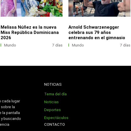
Melissa Núñez es la nueva
Arnold Schwarzenegger
Miss República Dominicana
celebra sus 79 años
2026
entrenando en el gimnasio
Mundo
7 días
Mundo
7 días
NOTICIAS
Tema del día
n cada lugar
Noticias
 sobre la
Deportes
 la pantalla
Espectáculos
 y buscando
CONTACTO
iencia