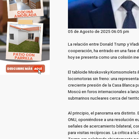
05 de Agosto de 2025 06:05 pm
La relación entre Donald Trump y Vla
cooperación, ha entrado en una fase d
hoy se presenta como una colisión inev
El tabloide Moskovsky Komsomolets ilu
locomotoras sin freno: una representa l
creciente presión de la Casa Blanca p
Moscú en foros internacionales a lanza
submarinos nucleares cerca del territo
Al principio, el panorama era distinto
ONU, oponiéndose a una resolución e
señales de acercamiento bilateral, c
para visitas recíprocas. La crítica a 