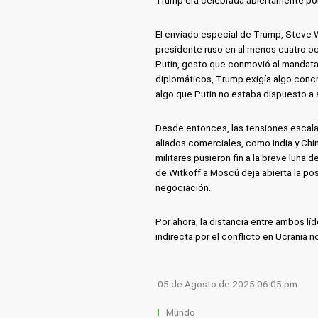
Trump era celebrada abiertamente por
El enviado especial de Trump, Steve Wi
presidente ruso en al menos cuatro oc
Putin, gesto que conmovió al mandata
diplomáticos, Trump exigía algo concre
algo que Putin no estaba dispuesto a 
Desde entonces, las tensiones escala
aliados comerciales, como India y Ch
militares pusieron fin a la breve luna 
de Witkoff a Moscú deja abierta la po
negociación.
Por ahora, la distancia entre ambos lí
indirecta por el conflicto en Ucrania 
05 de Agosto de 2025 06:05 pm
Mundo