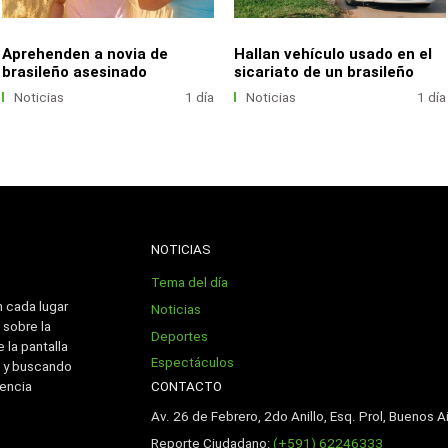
Aprehenden a novia de
Hallan vehículo usado en el
brasileño asesinado
sicariato de un brasileño
Noticias
1 día
Noticias
1 día
NOTICIAS
Tema del día
n cada lugar
Noticias
 sobre la
Deportes
 la pantalla
Espectáculos
 y buscando
CONTACTO
iencia
Av. 26 de Febrero, 2do Anillo, Esq. Prol, Buenos Ai
Reporte Ciudadano:
(+591) 62246333