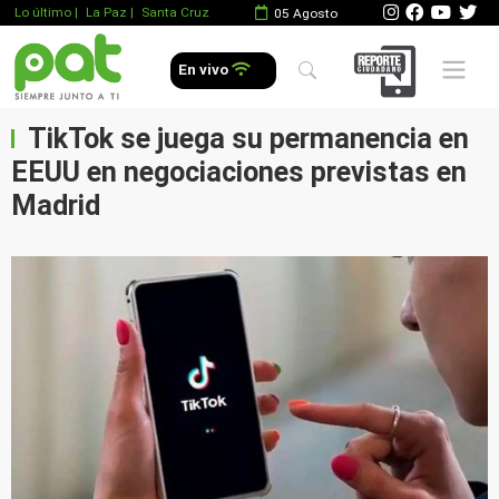
Lo último
|
La Paz |
Santa Cruz
05 Agosto
Mobile 
En vivo
TikTok se juega su permanencia en
EEUU en negociaciones previstas en
Madrid