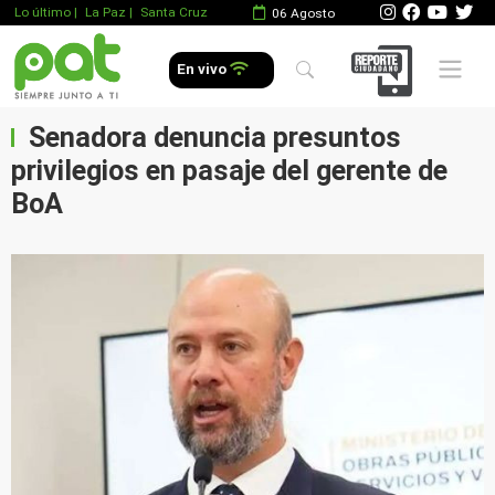
Lo último
|
La Paz |
Santa Cruz
06 Agosto
Mobile 
En vivo
Senadora denuncia presuntos
privilegios en pasaje del gerente de
BoA