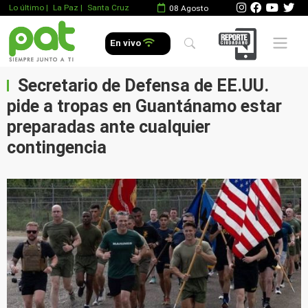
Lo último
|
La Paz |
Santa Cruz
08 Agosto
Mobile 
En vivo
Secretario de Defensa de EE.UU.
pide a tropas en Guantánamo estar
preparadas ante cualquier
contingencia