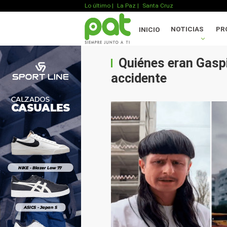
Lo último
|
La Paz |
Santa Cruz
NOTICIAS
PR
INICIO
Quiénes eran Gaspi 
accidente