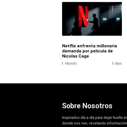
Netflix enfrenta millonaria
demanda por película de
Nicolas Cage
Mundo
5 días
Sobre Nosotros
Inspirados día a día para dejar huella e
donde nos ven, revelando información