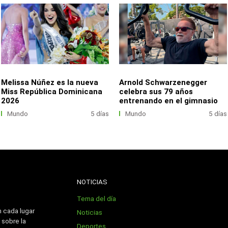
Melissa Núñez es la nueva
Arnold Schwarzenegger
Miss República Dominicana
celebra sus 79 años
2026
entrenando en el gimnasio
Mundo
5 días
Mundo
5 días
NOTICIAS
Tema del día
n cada lugar
Noticias
 sobre la
Deportes