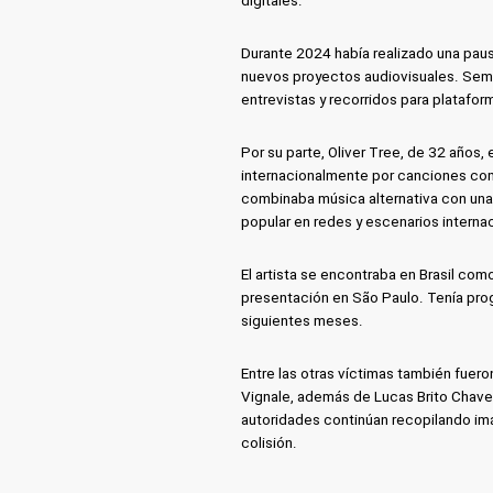
digitales.
Durante 2024 había realizado una pau
nuevos proyectos audiovisuales. Sema
entrevistas y recorridos para plataform
Por su parte, Oliver Tree, de 32 años
internacionalmente por canciones como
combinaba música alternativa con una i
popular en redes y escenarios interna
El artista se encontraba en Brasil com
presentación en São Paulo. Tenía pro
siguientes meses.
Entre las otras víctimas también fuero
Vignale, además de Lucas Brito Chaves
autoridades continúan recopilando imá
colisión.