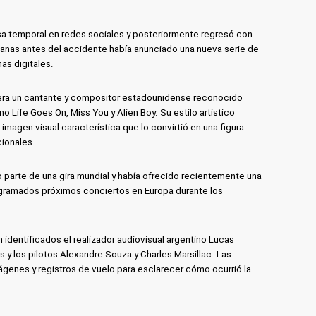
sa temporal en redes sociales y posteriormente regresó con
nas antes del accidente había anunciado una nueva serie de
as digitales.
, era un cantante y compositor estadounidense reconocido
 Life Goes On, Miss You y Alien Boy. Su estilo artístico
magen visual característica que lo convirtió en una figura
cionales.
o parte de una gira mundial y había ofrecido recientemente una
gramados próximos conciertos en Europa durante los
n identificados el realizador audiovisual argentino Lucas
 y los pilotos Alexandre Souza y Charles Marsillac. Las
genes y registros de vuelo para esclarecer cómo ocurrió la