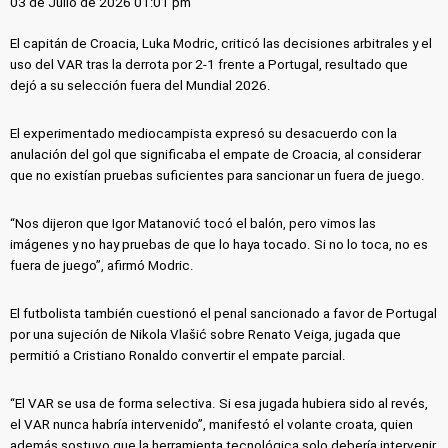
03 de Julio de 2026 01:01 pm
El capitán de Croacia, Luka Modric, criticó las decisiones arbitrales y el
uso del VAR tras la derrota por 2-1 frente a Portugal, resultado que
dejó a su selección fuera del Mundial 2026.
El experimentado mediocampista expresó su desacuerdo con la
anulación del gol que significaba el empate de Croacia, al considerar
que no existían pruebas suficientes para sancionar un fuera de juego.
“Nos dijeron que Igor Matanović tocó el balón, pero vimos las
imágenes y no hay pruebas de que lo haya tocado. Si no lo toca, no es
fuera de juego”, afirmó Modric.
El futbolista también cuestionó el penal sancionado a favor de Portugal
por una sujeción de Nikola Vlašić sobre Renato Veiga, jugada que
permitió a Cristiano Ronaldo convertir el empate parcial.
“El VAR se usa de forma selectiva. Si esa jugada hubiera sido al revés,
el VAR nunca habría intervenido”, manifestó el volante croata, quien
además sostuvo que la herramienta tecnológica solo debería intervenir