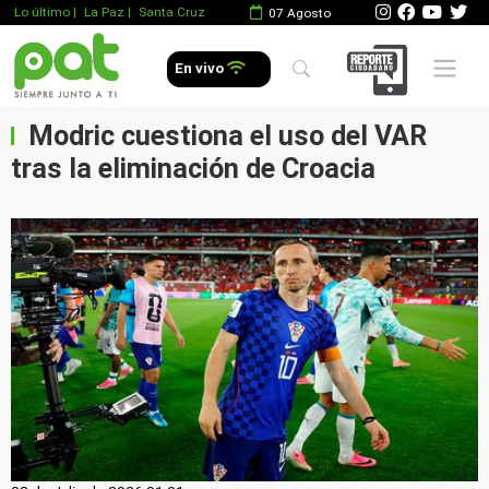
Lo último
|
La Paz |
Santa Cruz
07 Agosto
Mobile 
En vivo
Modric cuestiona el uso del VAR
tras la eliminación de Croacia