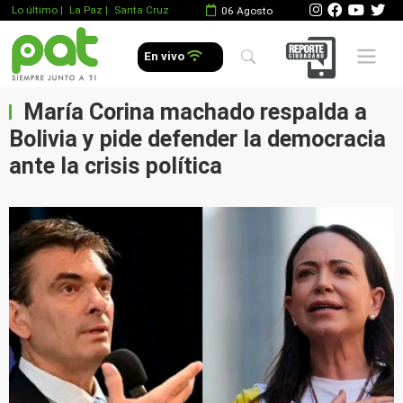
Lo último
|
La Paz |
Santa Cruz
06 Agosto
Mobile 
En vivo
María Corina machado respalda a
Bolivia y pide defender la democracia
ante la crisis política