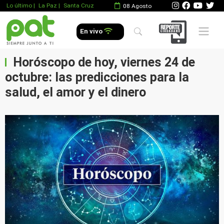
Lo último
|
La Paz |
Santa Cruz
08 Agosto
Mobile 
En vivo
Horóscopo de hoy, viernes 24 de
octubre: las predicciones para la
salud, el amor y el dinero