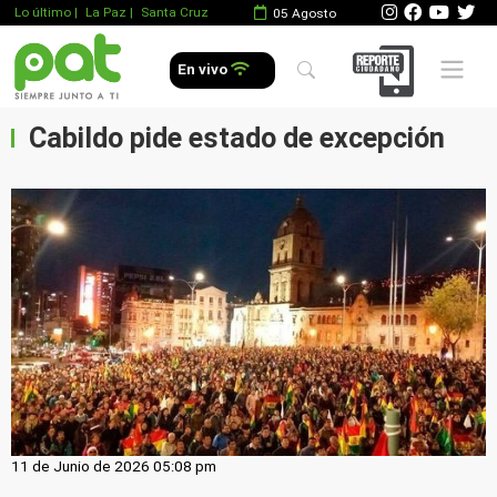
Lo último
|
La Paz |
Santa Cruz
05 Agosto
Mobile 
En vivo
Cabildo pide estado de excepción
11 de Junio de 2026 05:08 pm