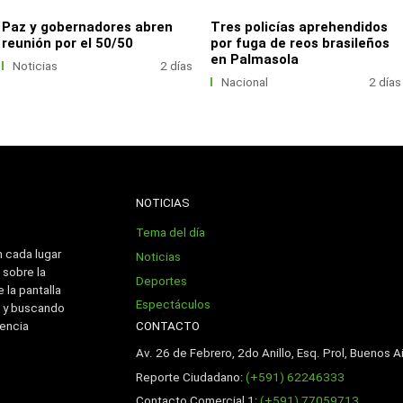
Paz y gobernadores abren
Tres policías aprehendidos
reunión por el 50/50
por fuga de reos brasileños
en Palmasola
Noticias
2 días
Nacional
2 días
NOTICIAS
Tema del día
n cada lugar
Noticias
 sobre la
Deportes
 la pantalla
Espectáculos
 y buscando
CONTACTO
iencia
Av. 26 de Febrero, 2do Anillo, Esq. Prol, Buenos Ai
Reporte Ciudadano:
(+591) 62246333
Contacto Comercial 1:
(+591) 77059713