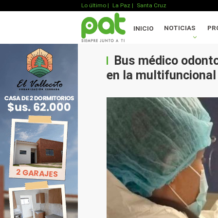
Lo último
|
La Paz |
Santa Cruz
NOTICIAS
PR
INICIO
Bus médico odontol
en la multifuncional 