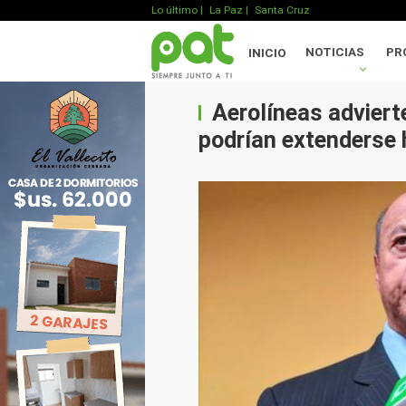
Lo último
|
La Paz |
Santa Cruz
NOTICIAS
PR
INICIO
Aerolíneas adviert
podrían extenderse 