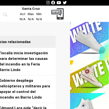
Santa Cruz
Act
Max
Min
N/A
N/A
N/A
cias relacionadas
Fiscalía inicia investigación
para determinar las causas
del incendio en la Feria
Barrio Lindo
Gobierno despliega
helicópteros y militares para
apoyar el control del
incendio en Barrio Lindo
Edmand Lara pide “decir la