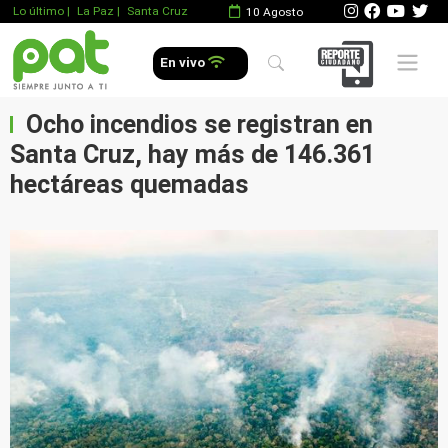
Lo último
|
La Paz |
Santa Cruz
10 Agosto
Mobile 
En vivo
Ocho incendios se registran en
Santa Cruz, hay más de 146.361
hectáreas quemadas