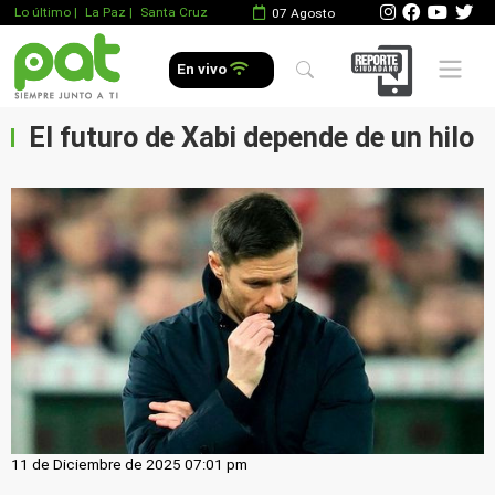
Lo último
|
La Paz |
Santa Cruz
07 Agosto
Mobile 
En vivo
El futuro de Xabi depende de un hilo
11 de Diciembre de 2025 07:01 pm