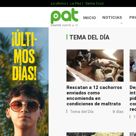
Lo último
|
La Paz |
Santa Cruz
.
NOTICIAS
PR
INICIO
.
.
TEMA DEL DÍA
Rescatan a 12 cachorros
De
enviados como
in
encomienda en
pi
condiciones de maltrato
co
re
Tema del Día
8 días
T