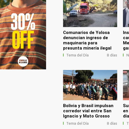
Comunarios de Yolosa
In
denuncian ingreso de
ca
maquinaria para
Me
presunta minería ilegal
ga
Tema del Día
8 días
N
Bolivia y Brasil impulsan
Su
corredor vial entre San
en
Ignacio y Mato Grosso
dí
Tema del Día
8 días
T