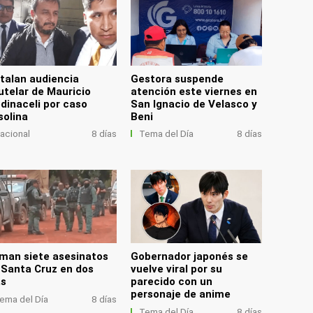
stalan audiencia
Gestora suspende
utelar de Mauricio
atención este viernes en
dinaceli por caso
San Ignacio de Velasco y
solina
Beni
acional
8 días
Tema del Día
8 días
man siete asesinatos
Gobernador japonés se
 Santa Cruz en dos
vuelve viral por su
as
parecido con un
personaje de anime
ema del Día
8 días
Tema del Día
8 días