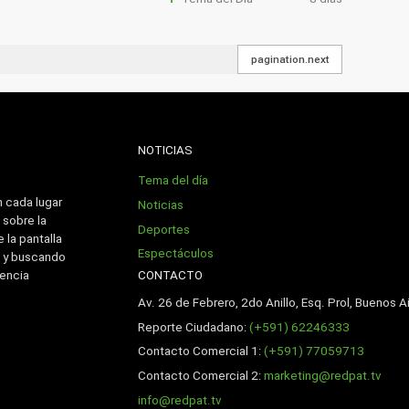
pagination.next
NOTICIAS
Tema del día
n cada lugar
Noticias
 sobre la
Deportes
 la pantalla
Espectáculos
 y buscando
CONTACTO
iencia
Av. 26 de Febrero, 2do Anillo, Esq. Prol, Buenos Ai
Reporte Ciudadano:
(+591) 62246333
Contacto Comercial 1:
(+591) 77059713
Contacto Comercial 2:
marketing@redpat.tv
info@redpat.tv