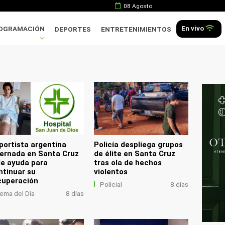
08 Agosto
En vivo
OGRAMACIÓN
DEPORTES
ENTRETENIMIENTOS
.
portista argentina
Policía despliega grupos
ternada en Santa Cruz
de élite en Santa Cruz
de ayuda para
tras ola de hechos
ntinuar su
violentos
cuperación
Policial
8 días
ema del Día
8 días