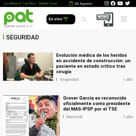
Lo último
|
La Paz |
Santa Cruz
06 Agosto
.
Mobile 
En vivo
.
.
SEGURIDAD
Evolución médica de los heridos
en accidente de construcción: un
paciente en estado crítico tras
cirugía
Seguridad
1 año
Grover García es reconocido
oficialmente como presidente
del MAS-IPSP por el TSE
Nacional
1 año