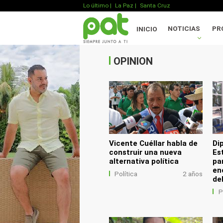
Lo último
|
La Paz |
Santa Cruz
.
NOTICIAS
PR
INICIO
.
.
OPINION
Vicente Cuéllar habla de
Di
construir una nueva
Es
alternativa política
pa
en
Política
2 años
de
P