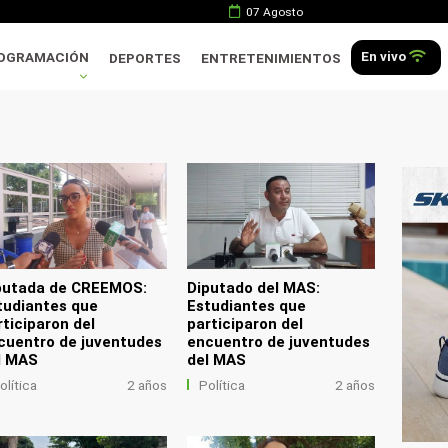
07 Agosto
En vivo
OGRAMACIÓN
DEPORTES
ENTRETENIMIENTOS
.
putada de CREEMOS:
Diputado del MAS:
tudiantes que
Estudiantes que
rticiparon del
participaron del
cuentro de juventudes
encuentro de juventudes
l MAS
del MAS
olítica
2 años
Política
2 años