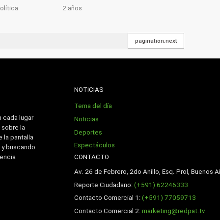
olítica
2 años
pagination.next
NOTICIAS
Tema del día
n cada lugar
Noticias
 sobre la
Deportes
 la pantalla
Espectáculos
 y buscando
CONTACTO
iencia
Av. 26 de Febrero, 2do Anillo, Esq. Prol, Buenos Ai
Reporte Ciudadano:
(+591) 62246333
Contacto Comercial 1:
(+591) 77059713
Contacto Comercial 2:
marketing@redpat.tv