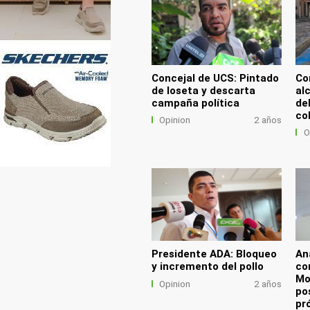
Concejal de UCS: Pintado
Co
de loseta y descarta
al
campaña política
de
co
Opinion
2 años
O
Presidente ADA: Bloqueo
An
y incremento del pollo
co
Mo
Opinion
2 años
po
pr