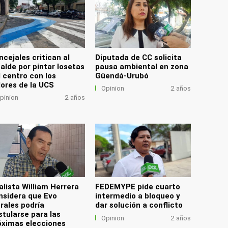
ncejales critican al
Diputada de CC solicita
calde por pintar losetas
pausa ambiental en zona
l centro con los
Güendá-Urubó
lores de la UCS
Opinion
2 años
pinion
2 años
alista William Herrera
FEDEMYPE pide cuarto
nsidera que Evo
intermedio a bloqueo y
rales podría
dar solución a conflicto
stularse para las
Opinion
2 años
óximas elecciones