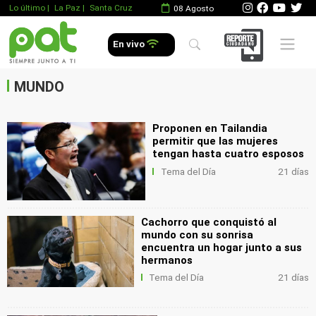
Lo último
|
La Paz |
Santa Cruz
08 Agosto
.
Mobile 
En vivo
.
.
MUNDO
Proponen en Tailandia
permitir que las mujeres
tengan hasta cuatro esposos
Tema del Día
21 días
Cachorro que conquistó al
mundo con su sonrisa
encuentra un hogar junto a sus
hermanos
Tema del Día
21 días